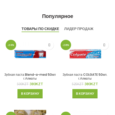
Популярное
ТОВАРЫ ПО СКИДКЕ
ЛИДЕР ПРОДАЖ
-24%
-28%
Зубная паста Blend-a-med 50мл
Зубная паста COLGATE 50мл.
г.Алматы
г.Алматы
380
KZT
380
KZT
500
KZT
525
KZT
В КОРЗИНУ
В КОРЗИНУ