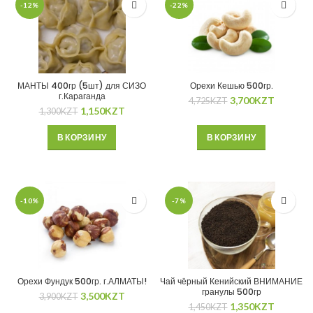
-12%
-22%
МАНТЫ 400гр (5шт) для СИЗО
Орехи Кешью 500гр.
г.Караганда
3,700
KZT
4,725
KZT
1,150
KZT
1,300
KZT
В КОРЗИНУ
В КОРЗИНУ
-10%
-7%
Орехи Фундук 500гр. г.АЛМАТЫ!
Чай чёрный Кенийский ВНИМАНИЕ
гранулы 500гр
3,500
KZT
3,900
KZT
1,350
KZT
1,450
KZT