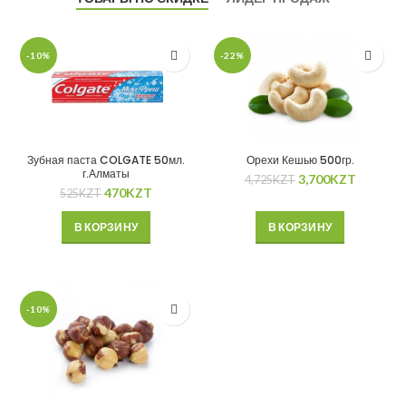
-10%
-22%
Зубная паста COLGATE 50мл.
Орехи Кешью 500гр.
г.Алматы
3,700
KZT
4,725
KZT
470
KZT
525
KZT
В КОРЗИНУ
В КОРЗИНУ
-10%