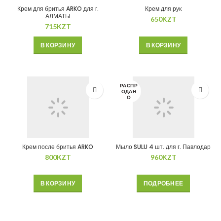
Крем для бритья ARKO для г.
Крем для рук
АЛМАТЫ
650
KZT
715
KZT
В КОРЗИНУ
В КОРЗИНУ
РАСПР
ОДАН
О
Крем после бритья ARKO
Мыло SULU 4 шт. для г. Павлодар
800
KZT
960
KZT
В КОРЗИНУ
ПОДРОБНЕЕ