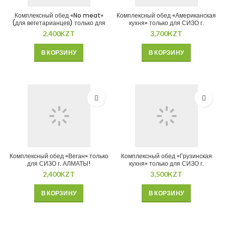
Комплексный обед «No meat»
Комплексный обед «Американская
(для вегетарианцев) только для
кухня» только для СИЗО г.
СИЗО г. АЛМАТЫ!
АЛМАТЫ!
2,400
KZT
3,700
KZT
В КОРЗИНУ
В КОРЗИНУ
Комплексный обед «Веган» только
Комплексный обед «Грузинская
для СИЗО г. АЛМАТЫ!
кухня» только для СИЗО г.
АЛМАТЫ!
2,400
KZT
3,500
KZT
В КОРЗИНУ
В КОРЗИНУ