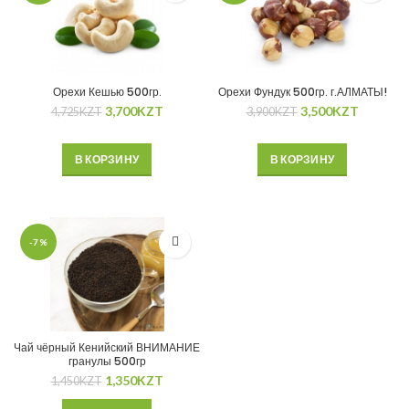
Орехи Кешью 500гр.
Орехи Фундук 500гр. г.АЛМАТЫ!
3,700
KZT
3,500
KZT
4,725
KZT
3,900
KZT
В КОРЗИНУ
В КОРЗИНУ
-7%
Чай чёрный Кенийский ВНИМАНИЕ
гранулы 500гр
1,350
KZT
1,450
KZT