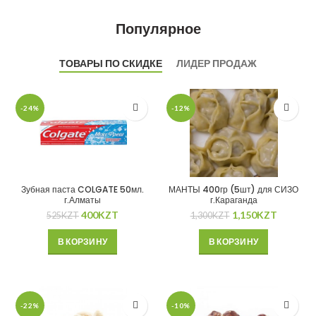
Популярное
ТОВАРЫ ПО СКИДКЕ
ЛИДЕР ПРОДАЖ
-24%
-12%
Зубная паста COLGATE 50мл.
МАНТЫ 400гр (5шт) для СИЗО
г.Алматы
г.Караганда
400
KZT
1,150
KZT
525
KZT
1,300
KZT
В КОРЗИНУ
В КОРЗИНУ
-22%
-10%