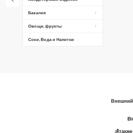
Бакалея
Овощи, фрукты
Соки, Вода и Напитки
Внешний 
Вни
💰такж