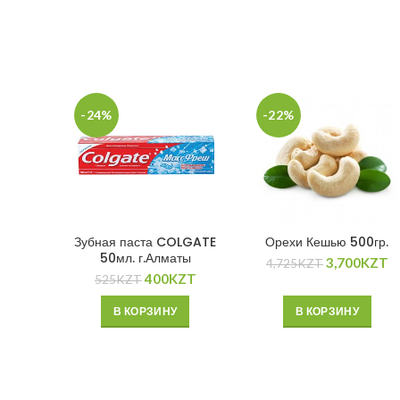
-24%
-22%
Зубная паста COLGATE
Орехи Кешью 500гр.
50мл. г.Алматы
3,700
KZT
4,725
KZT
400
KZT
525
KZT
В КОРЗИНУ
В КОРЗИНУ