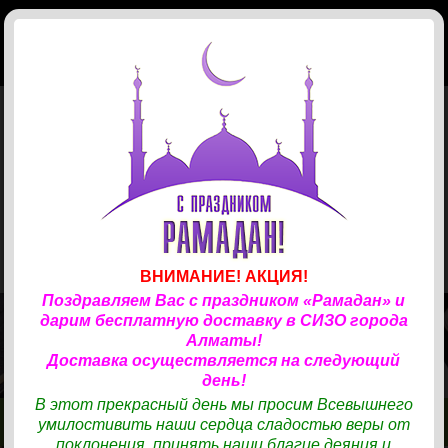
КОРЗИНА
(
0
)
Главная
Магазин
Доставка
Телефонные карты
ЗАКАЗ ПРОДУКТОВ
✆
СОТРУДНИЧЕСТВО
✆
33
Учреждения
Канцтовары
КАРТЫ «ТАРЛАН»
✆
Новости
Хозяйственные товары
ВНИМАНИЕ! АКЦИЯ!
Поздравляем Вас с праздником «Рамадан» и
Отзывы
Одежда
Хозтовары
дарим бесплатную доставку в СИЗО города
ТОВАРЫ И ПРОДУКТЫ ДЛЯ ВАШИХ БЛИЗКИХ
Алматы!
Контакты
Готовая еда
Средства гигиены
Одежда
НАХОДЯЩИХСЯ В СИЗО.
Доставка осуществляется на следующий
день!
В нашем магазине представлен удобный каталог для выбора
Авторизация
Кондитерские изделия
Косметика, парфюмерия
Обувь
Готовая еда
В этот прекрасный день мы просим Всевышнего
продуктов, хозтоваров, средств личной гигиены и бытовой химии,
умилостивить наши сердца сладостью веры от
одежды.
Бакалея
Вход
Бытовая химия
Ресторан Turandot
КОНТАКТЫ
КОНТАКТЫ
МАГАЗИН
МАГАЗИН
поклонения, принять наши благие деяния и