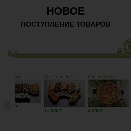
НОВОЕ
ПОСТУПЛЕНИЕ ТОВАРОВ
Сет "Turandot"
Pepperoni New
La Pizza piatto 
salsicce
‹
17 000
₸
4 500
₸
4 500
₸