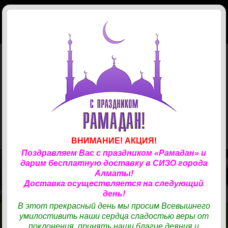
КОРЗИНА
(
0
)
Главная
Магазин
Доставка
Телефонные карты
ЗАКАЗ ПРОДУКТОВ
✆
СОТРУДНИЧЕСТВО
✆
33
Учреждения
Канцтовары
КАРТЫ «ТАРЛАН»
✆
Новости
Хозяйственные товары
ВНИМАНИЕ! АКЦИЯ!
Поздравляем Вас с праздником «Рамадан» и
Отзывы
Одежда
Хозтовары
дарим бесплатную доставку в СИЗО города
ТОВАРЫ И ПРОДУКТЫ ДЛЯ ВАШИХ БЛИЗКИХ
Алматы!
Контакты
Готовая еда
Средства гигиены
Одежда
НАХОДЯЩИХСЯ В СИЗО.
Доставка осуществляется на следующий
день!
В нашем магазине представлен удобный каталог для выбора
Авторизация
Кондитерские изделия
Косметика, парфюмерия
Обувь
Готовая еда
В этот прекрасный день мы просим Всевышнего
продуктов, хозтоваров, средств личной гигиены и бытовой химии,
умилостивить наши сердца сладостью веры от
одежды.
Бакалея
Вход
Бытовая химия
Ресторан Turandot
КОНТАКТЫ
КОНТАКТЫ
МАГАЗИН
МАГАЗИН
поклонения, принять наши благие деяния и