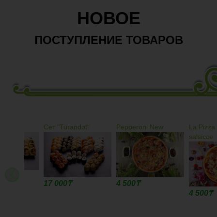
НОВОЕ
ПОСТУПЛЕНИЕ ТОВАРОВ
Сет "Turandot"
Pepperoni New
La Pizza piatto 
salsicce
‹
17 000
₸
4 500
₸
4 500
₸