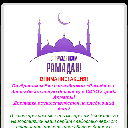
КОРЗИНА
(
0
)
Главная
Магазин
Доставка
Телефонные карты
ЗАКАЗ ПРОДУКТОВ
✆
СОТРУДНИЧЕСТВО
✆
33
Учреждения
Канцтовары
КАРТЫ «ТАРЛАН»
✆
Новости
Хозяйственные товары
ВНИМАНИЕ! АКЦИЯ!
Поздравляем Вас с праздником «Рамадан» и
Отзывы
Одежда
Хозтовары
дарим бесплатную доставку в СИЗО города
ТОВАРЫ И ПРОДУКТЫ ДЛЯ ВАШИХ БЛИЗКИХ
Алматы!
Контакты
Готовая еда
Средства гигиены
Одежда
НАХОДЯЩИХСЯ В СИЗО.
Доставка осуществляется на следующий
день!
В нашем магазине представлен удобный каталог для выбора
Авторизация
Кондитерские изделия
Косметика, парфюмерия
Обувь
Готовая еда
В этот прекрасный день мы просим Всевышнего
продуктов, хозтоваров, средств личной гигиены и бытовой химии,
умилостивить наши сердца сладостью веры от
одежды.
Бакалея
Вход
Бытовая химия
Ресторан Turandot
КОНТАКТЫ
КОНТАКТЫ
МАГАЗИН
МАГАЗИН
поклонения, принять наши благие деяния и