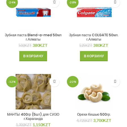
-24%
-28%
Зубная паста Blend-a-med 50мл
Зубная паста COLGATE 50мл.
г.Алматы
г.Алматы
380
KZT
380
KZT
500
KZT
525
KZT
В КОРЗИНУ
В КОРЗИНУ
-12%
-22%
МАНТЫ 400гр (5шт) для СИЗО
Орехи Кешью 500гр.
г.Караганда
3,700
KZT
4,725
KZT
1,150
KZT
1,300
KZT