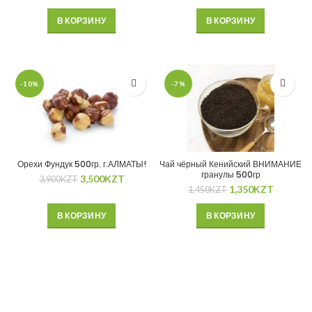
В КОРЗИНУ
В КОРЗИНУ
-10%
-7%
Орехи Фундук 500гр. г.АЛМАТЫ!
Чай чёрный Кенийский ВНИМАНИЕ
гранулы 500гр
3,500
KZT
3,900
KZT
1,350
KZT
1,450
KZT
В КОРЗИНУ
В КОРЗИНУ