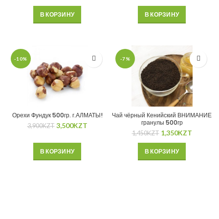
В КОРЗИНУ
В КОРЗИНУ
-10%
-7%
Орехи Фундук 500гр. г.АЛМАТЫ!
Чай чёрный Кенийский ВНИМАНИЕ
гранулы 500гр
3,500
KZT
3,900
KZT
1,350
KZT
1,450
KZT
В КОРЗИНУ
В КОРЗИНУ