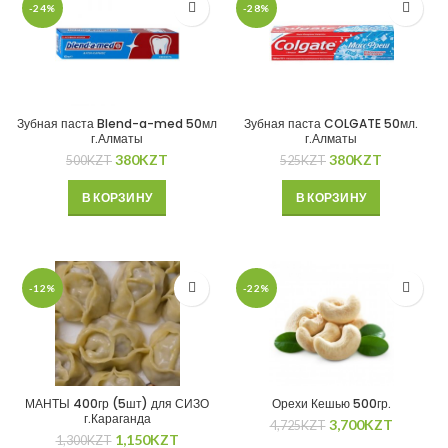
-24%
-28%
Зубная паста Blend-a-med 50мл
Зубная паста COLGATE 50мл.
г.Алматы
г.Алматы
380
KZT
380
KZT
500
KZT
525
KZT
В КОРЗИНУ
В КОРЗИНУ
-12%
-22%
МАНТЫ 400гр (5шт) для СИЗО
Орехи Кешью 500гр.
г.Караганда
3,700
KZT
4,725
KZT
1,150
KZT
1,300
KZT