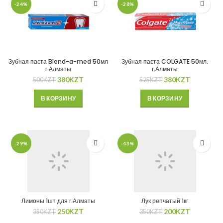
-24%
-28%
Зубная паста Blend-a-med 50мл
Зубная паста COLGATE 50мл.
г.Алматы
г.Алматы
380
KZT
380
KZT
500
KZT
525
KZT
В КОРЗИНУ
В КОРЗИНУ
-29%
-43%
Лимоны 1шт для г.Алматы
Лук репчатый 1кг
250
KZT
200
KZT
350
KZT
350
KZT