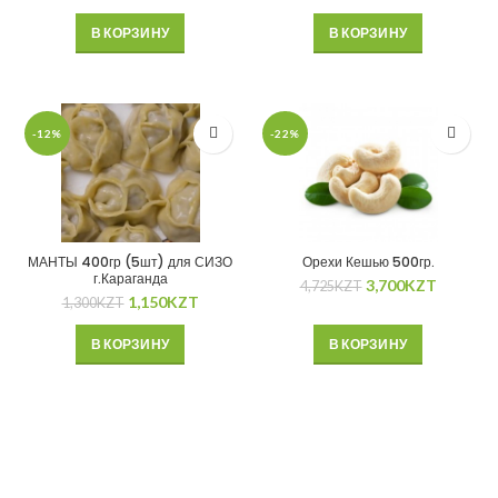
В КОРЗИНУ
В КОРЗИНУ
-12%
-22%
МАНТЫ 400гр (5шт) для СИЗО
Орехи Кешью 500гр.
г.Караганда
3,700
KZT
4,725
KZT
1,150
KZT
1,300
KZT
В КОРЗИНУ
В КОРЗИНУ