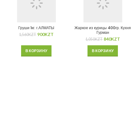
Груши 1кг. г.АЛМАТЫ
Жаркое из курицы 400гр. Кухня
Гурман
900
KZT
1,560
KZT
840
KZT
1,050
KZT
В КОРЗИНУ
В КОРЗИНУ