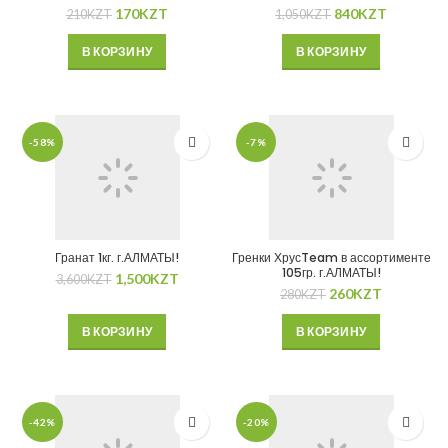
170
KZT
840
KZT
210
KZT
1,050
KZT
В КОРЗИНУ
В КОРЗИНУ
-58%
-7%
Гранат 1кг. г.АЛМАТЫ!
Гренки ХрусTeam в ассортименте
105гр. г.АЛМАТЫ!
1,500
KZT
3,600
KZT
260
KZT
280
KZT
В КОРЗИНУ
В КОРЗИНУ
-42%
-20%