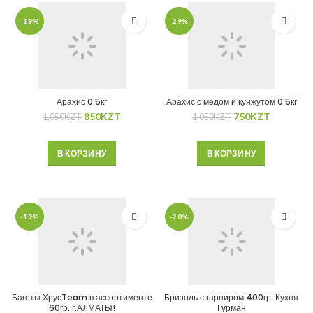
-19%
-29%
Арахис 0.5кг
Арахис с медом и кунжутом 0.5кг
850
KZT
750
KZT
1,050
KZT
1,050
KZT
В КОРЗИНУ
В КОРЗИНУ
-19%
-20%
Багеты ХрусTeam в ассортименте
Бризоль с гарниром 400гр. Кухня
60гр. г.АЛМАТЫ!
Гурман