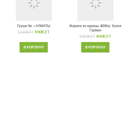
Груши 1кг. г.АЛМАТЫ
Жаркое из курицы 400гр. Кухня
Гурман
900
KZT
1,560
KZT
840
KZT
1,050
KZT
В КОРЗИНУ
В КОРЗИНУ