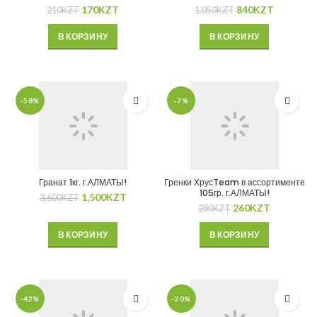
170
KZT
840
KZT
210
KZT
1,050
KZT
В КОРЗИНУ
В КОРЗИНУ
-58%
-7%
Гранат 1кг. г.АЛМАТЫ!
Гренки ХрусTeam в ассортименте
105гр. г.АЛМАТЫ!
1,500
KZT
3,600
KZT
260
KZT
280
KZT
В КОРЗИНУ
В КОРЗИНУ
-42%
-20%