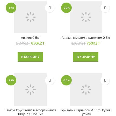
-19%
-29%
Арахис 0.5кг
Арахис с медом и кунжутом 0.5кг
850
KZT
750
KZT
1,050
KZT
1,050
KZT
В КОРЗИНУ
В КОРЗИНУ
-19%
-20%
Багеты ХрусTeam в ассортименте
Бризоль с гарниром 400гр. Кухня
60гр. г.АЛМАТЫ!
Гурман