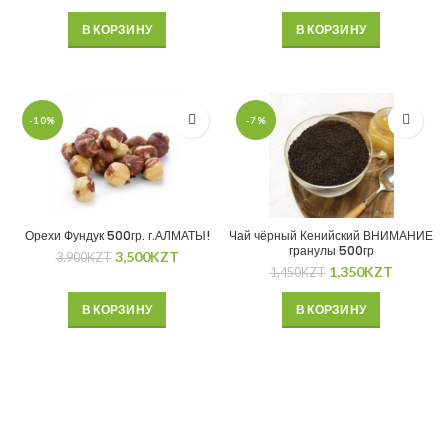
В КОРЗИНУ
В КОРЗИНУ
-10%
-7%
Орехи Фундук 500гр. г.АЛМАТЫ!
Чай чёрный Кенийский ВНИМАНИЕ
гранулы 500гр
3,500
KZT
3,900
KZT
1,350
KZT
1,450
KZT
В КОРЗИНУ
В КОРЗИНУ