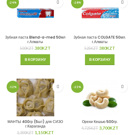
-24%
-28%
Зубная паста Blend-a-med 50мл
Зубная паста COLGATE 50мл.
г.Алматы
г.Алматы
380
KZT
380
KZT
500
KZT
525
KZT
В КОРЗИНУ
В КОРЗИНУ
-12%
-22%
МАНТЫ 400гр (5шт) для СИЗО
Орехи Кешью 500гр.
г.Караганда
3,700
KZT
4,725
KZT
1,150
KZT
1,300
KZT