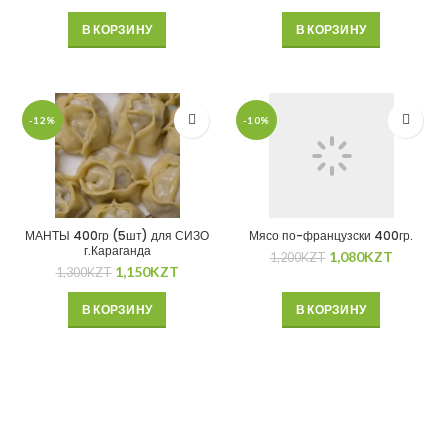
В КОРЗИНУ
В КОРЗИНУ
-12%
-10%
МАНТЫ 400гр (5шт) для СИЗО
Мясо по-французски 400гр.
г.Караганда
1,080
KZT
1,200
KZT
1,150
KZT
1,300
KZT
В КОРЗИНУ
В КОРЗИНУ