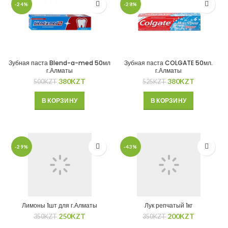
-24%
-28%
Зубная паста Blend-a-med 50мл
Зубная паста COLGATE 50мл.
г.Алматы
г.Алматы
380
KZT
380
KZT
500
KZT
525
KZT
В КОРЗИНУ
В КОРЗИНУ
-29%
-43%
Лимоны 1шт для г.Алматы
Лук репчатый 1кг
250
KZT
200
KZT
350
KZT
350
KZT