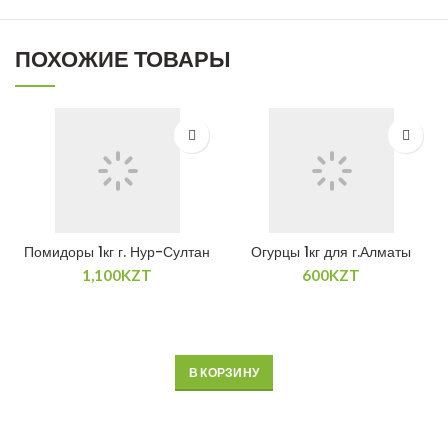
ПОХОЖИЕ ТОВАРЫ
Помидоры 1кг г. Нур-Султан
Огурцы 1кг для г.Алматы
1,100
KZT
600
KZT
В КОРЗИНУ
В КОРЗИНУ