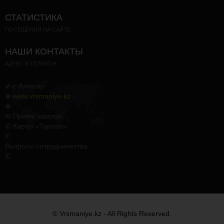
СТАТИСТИКА
ПОСЕЩЕНИЙ НА САЙТЕ
НАШИ КОНТАКТЫ
АДРЕС И ТЕЛЕФОН
✔ г. Алматы
❀
www.vnimaniye.kz
❀
✉ Приём заказов:
✆ Карты «Тарлан»:
✆
Вопросы сотрудничества:
✆
© Vnimaniye.kz - All Rights Reserved.