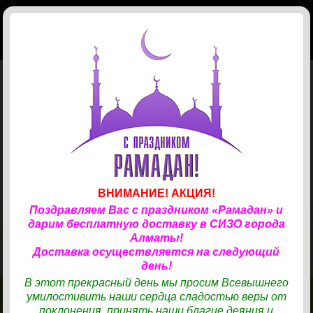
КОРЗИНА
(
0
)
Главная
Магазин
Доставка
Телефонные карты
ЗАКАЗ ПРОДУКТОВ
✆
СОТРУДНИЧЕСТВО
✆
33
Учреждения
Канцтовары
КАРТЫ «ТАРЛАН»
✆
Новости
Хозяйственные товары
ВНИМАНИЕ! АКЦИЯ!
Поздравляем Вас с праздником «Рамадан» и
Отзывы
Одежда
Хозтовары
дарим бесплатную доставку в СИЗО города
ТОВАРЫ И ПРОДУКТЫ ДЛЯ ВАШИХ БЛИЗКИХ
Алматы!
Контакты
Готовая еда
Средства гигиены
Одежда
НАХОДЯЩИХСЯ В СИЗО.
Доставка осуществляется на следующий
В нашем магазине представлен удобный каталог для выбора
день!
Авторизация
Кондитерские изделия
Косметика, парфюмерия
Обувь
Готовая еда
продуктов, хозтоваров, средств личной гигиены и бытовой химии,
В этот прекрасный день мы просим Всевышнего
одежды.
умилостивить наши сердца сладостью веры от
Бакалея
Вход
Бытовая химия
Ресторан Turandot
КОНТАКТЫ
КОНТАКТЫ
МАГАЗИН
МАГАЗИН
поклонения, принять наши благие деяния и