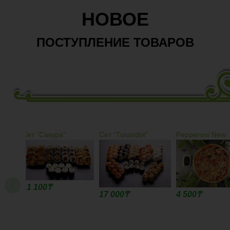
НОВОЕ
ПОСТУПЛЕНИЕ ТОВАРОВ
Сет "Turandot"
Pepperoni New
La Pizza piatto 
salsicce
‹
17 000
₸
4 500
₸
4 500
₸