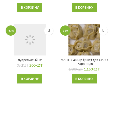
В КОРЗИНУ
В КОРЗИНУ
-43%
-12%
Лук репчатый 1кг
МАНТЫ 400гр (5шт) для СИЗО
г.Караганда
200
KZT
350
KZT
1,150
KZT
1,300
KZT
В КОРЗИНУ
В КОРЗИНУ