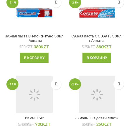
-24%
-28%
Зубная паста Blend-a-med 50мл
Зубная паста COLGATE 50мл.
г.Алматы
г.Алматы
380
KZT
380
KZT
500
KZT
525
KZT
В КОРЗИНУ
В КОРЗИНУ
-37%
-29%
Изюм 0.5кг
Лимоны 1шт для г.Алматы
900
KZT
250
KZT
1,430
KZT
350
KZT