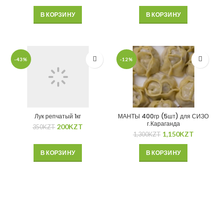
В КОРЗИНУ
В КОРЗИНУ
-43%
-12%
Лук репчатый 1кг
МАНТЫ 400гр (5шт) для СИЗО
г.Караганда
200
KZT
350
KZT
1,150
KZT
1,300
KZT
В КОРЗИНУ
В КОРЗИНУ