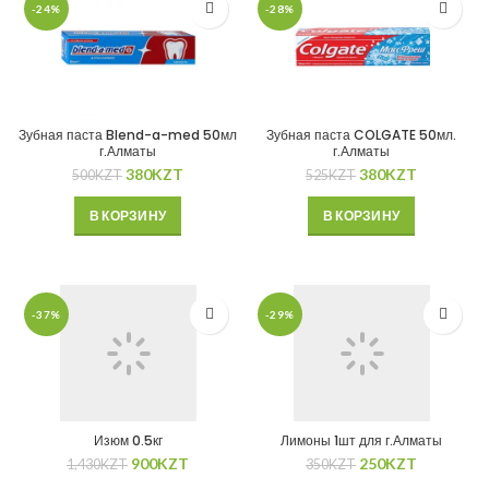
-24%
-28%
Зубная паста Blend-a-med 50мл
Зубная паста COLGATE 50мл.
г.Алматы
г.Алматы
380
KZT
380
KZT
500
KZT
525
KZT
В КОРЗИНУ
В КОРЗИНУ
-37%
-29%
Изюм 0.5кг
Лимоны 1шт для г.Алматы
900
KZT
250
KZT
1,430
KZT
350
KZT