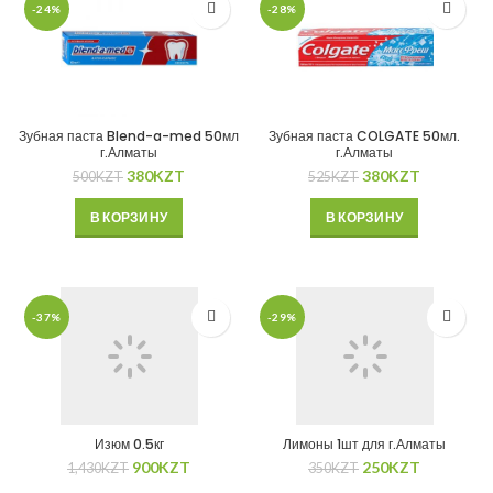
-24%
-28%
Зубная паста Blend-a-med 50мл
Зубная паста COLGATE 50мл.
г.Алматы
г.Алматы
380
KZT
380
KZT
500
KZT
525
KZT
В КОРЗИНУ
В КОРЗИНУ
-37%
-29%
Изюм 0.5кг
Лимоны 1шт для г.Алматы
900
KZT
250
KZT
1,430
KZT
350
KZT