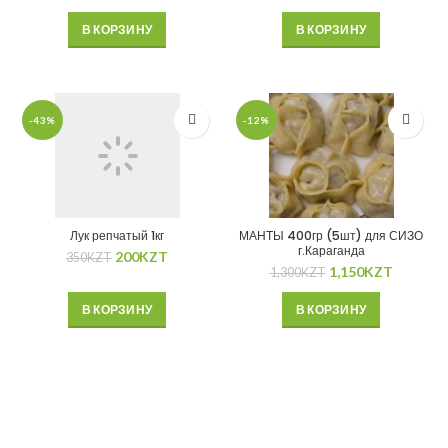
В КОРЗИНУ
В КОРЗИНУ
-43%
-12%
Лук репчатый 1кг
МАНТЫ 400гр (5шт) для СИЗО
г.Караганда
200
KZT
350
KZT
1,150
KZT
1,300
KZT
В КОРЗИНУ
В КОРЗИНУ