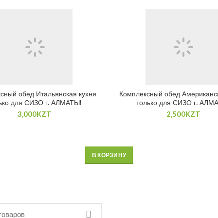
сный обед Итальянская кухня
Комплексный обед Американс
ько для СИЗО г. АЛМАТЫ!
только для СИЗО г. АЛМ
3,000
KZT
2,500
KZT
В КОРЗИНУ
В КОРЗИНУ
В КОРЗИНУ
В КОРЗИНУ