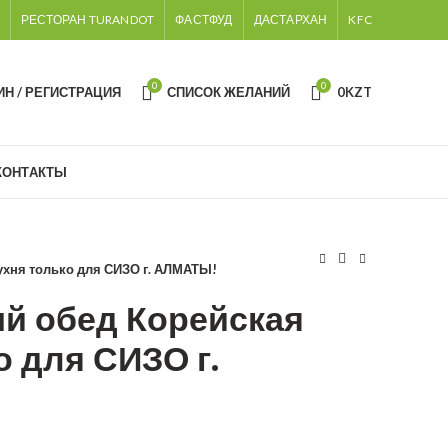
РЕСТОРАН TURANDOT
ФАСТФУД
ДАСТАРХАН
KFC
0
0
ИН / РЕГИСТРАЦИЯ
СПИСОК ЖЕЛАНИЙ
0
KZT
КОНТАКТЫ
ухня только для СИЗО г. АЛМАТЫ!
й обед Корейская
о для СИЗО г.