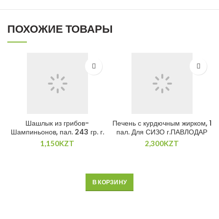
ПОХОЖИЕ ТОВАРЫ
Шашлык из грибов-
Печень с курдючным жирком, 1
Шампиньонов, пал. 243 гр. г.
пал. Для СИЗО г.ПАВЛОДАР
АЛМАТЫ
1,150
KZT
2,300
KZT
В КОРЗИНУ
В КОРЗИНУ