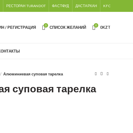
РЕСТОРАН TURANDOT
ФАСТФУД
ДАСТАРХАН
KFC
0
0
ИН / РЕГИСТРАЦИЯ
СПИСОК ЖЕЛАНИЙ
0
KZT
КОНТАКТЫ
Алюминиевая суповая тарелка
я суповая тарелка