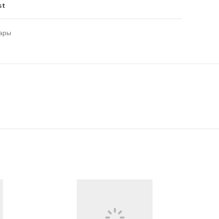
st
вары