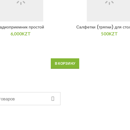
адиоприемник простой
Салфетки (тряпки) для сто
6,000
KZT
500
KZT
В КОРЗИНУ
В КОРЗИНУ
В КОРЗИНУ
В КОРЗИНУ