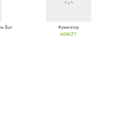
ла 3шт
Фумигатор
600
KZT