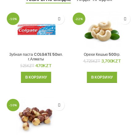
-10%
-22%
Зубная паста COLGATE 50мл.
Орехи Кешью 500гр.
г.Алматы
3,700
KZT
4,725
KZT
470
KZT
525
KZT
В КОРЗИНУ
В КОРЗИНУ
-10%