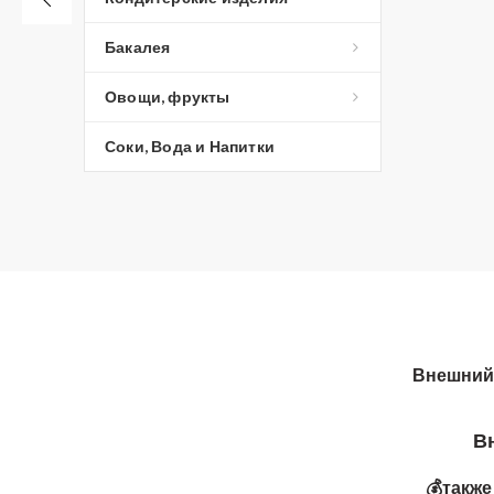
Бакалея
Овощи, фрукты
Соки, Вода и Напитки
Внешний 
Вни
💰такж