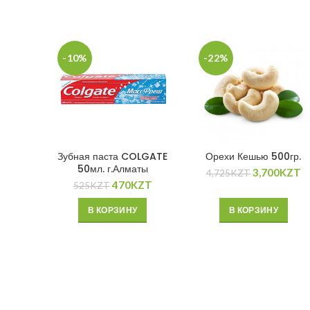
-10%
-22%
Зубная паста COLGATE
Орехи Кешью 500гр.
50мл. г.Алматы
3,700
KZT
4,725
KZT
470
KZT
525
KZT
В КОРЗИНУ
В КОРЗИНУ