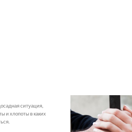
досадная ситуация,
ы и хлопоты в каких
ься.