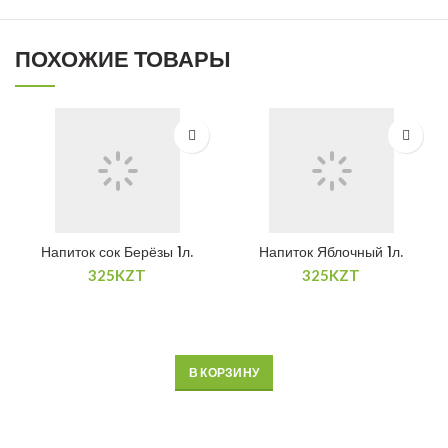
ПОХОЖИЕ ТОВАРЫ
Напиток сок Берёзы 1л.
Напиток Яблочный 1л.
325
KZT
325
KZT
В КОРЗИНУ
В КОРЗИНУ