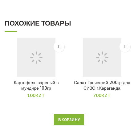
ПОХОЖИЕ ТОВАРЫ
Картофель вареный в
Салат Греческий 200гр для
мундире 100гр
СИЗО г.Караганда
100
KZT
700
KZT
В КОРЗИНУ
В КОРЗИНУ