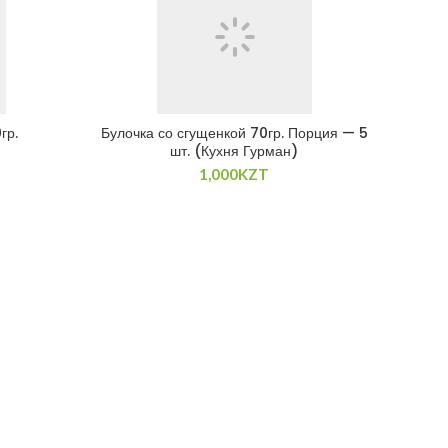
гр.
Булочка со сгущенкой 70гр. Порция — 5
шт. (Кухня Гурман)
1,000
KZT