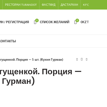
РЕСТОРАН TURANDOT
ФАСТФУД
ДАСТАРХАН
KFC
0
0
ИН / РЕГИСТРАЦИЯ
СПИСОК ЖЕЛАНИЙ
0
KZT
КОНТАКТЫ
гущенкой. Порция — 5 шт. (Кухня Гурман)
сгущенкой. Порция —
я Гурман)