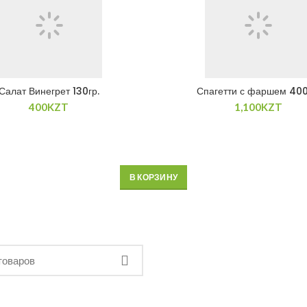
Салат Винегрет 130гр.
Спагетти с фаршем 400
400
KZT
1,100
KZT
В КОРЗИНУ
В КОРЗИНУ
В КОРЗИНУ
В КОРЗИНУ