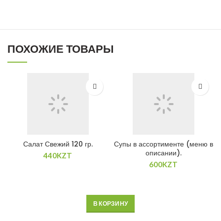
ПОХОЖИЕ ТОВАРЫ
Салат Свежий 120 гр.
Супы в ассортименте (меню в
описании).
440
KZT
600
KZT
В КОРЗИНУ
В КОРЗИНУ