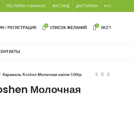
РЕСТОРАН TURANDOT
ФАСТФУД
ДАСТАРХАН
KFC
0
0
ИН / РЕГИСТРАЦИЯ
СПИСОК ЖЕЛАНИЙ
0
KZT
КОНТАКТЫ
Карамель Roshen Молочная капля 500гр
oshen Молочная
р