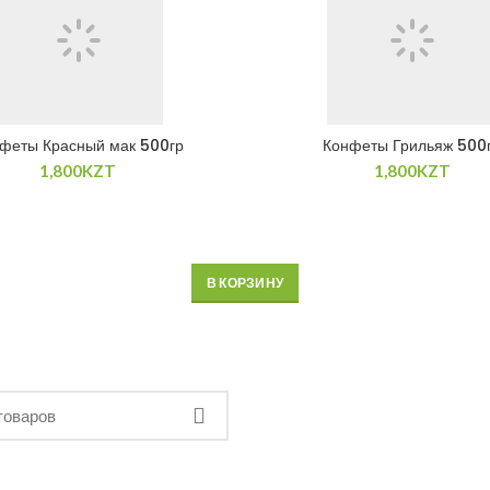
феты Красный мак 500гр
Конфеты Грильяж 500
1,800
KZT
1,800
KZT
В КОРЗИНУ
В КОРЗИНУ
В КОРЗИНУ
В КОРЗИНУ