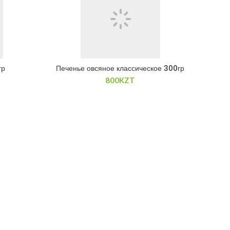
гр
Печенье овсяное классическое 300гр
800
KZT