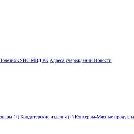
Полезно
КУИС МВД РК
Адреса учереждений
Новости
овары (+)
Кондитерские изделия (+)
Консервы-Мясные продукты 