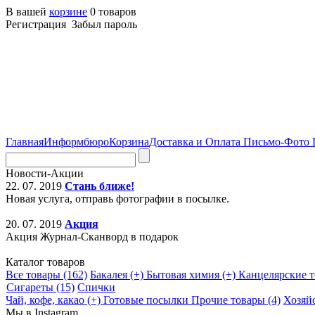
В вашей
корзине
0 товаров
Регистрация Забыл пароль
Главная
Информбюро
Корзина
Доставка и Оплата
Письмо-Фото
Новости-Акции
22. 07. 2019
Стань ближе!
Новая услуга, отправь фотографии в посылке.
20. 07. 2019
Акция
Акция Журнал-Сканворд в подарок
Каталог товаров
Все товары (162)
Бакалея (+)
Бытовая химия (+)
Канцелярские т
Сигареты (15)
Спички
Чай, кофе, какао (+)
Готовые посылки
Прочие товары (4)
Хозяй
Мы в Instagram