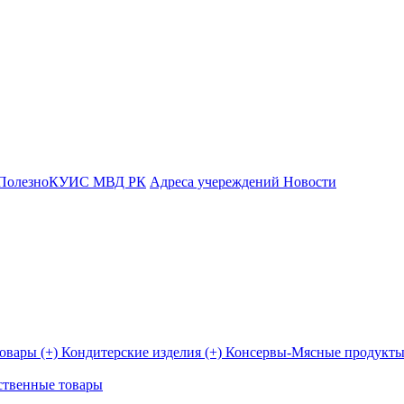
Полезно
КУИС МВД РК
Адреса учереждений
Новости
овары (+)
Кондитерские изделия (+)
Консервы-Мясные продукты
ственные товары