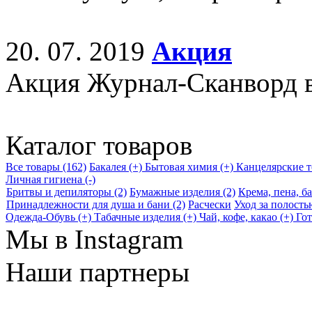
20. 07. 2019
Акция
Акция Журнал-Сканворд в
Каталог товаров
Все товары (162)
Бакалея (+)
Бытовая химия (+)
Канцелярские т
Личная гигиена (-)
Бритвы и депиляторы (2)
Бумажные изделия (2)
Крема, пена, ба
Принадлежности для душа и бани (2)
Расчески
Уход за полостью
Одежда-Обувь (+)
Табачные изделия (+)
Чай, кофе, какао (+)
Го
Мы в Instagram
Наши партнеры