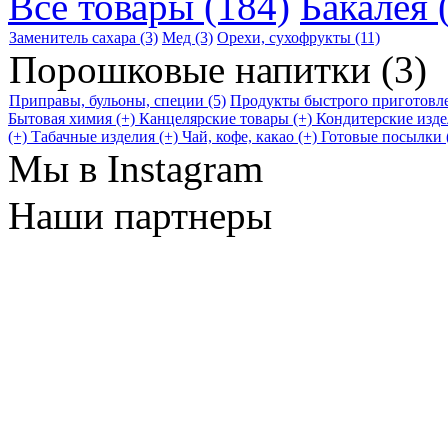
Все товары (184)
Бакалея (
Заменитель сахара (3)
Мед (3)
Орехи, сухофрукты (11)
Порошковые напитки (3)
Приправы, бульоны, специи (5)
Продукты быстрого приготовле
Бытовая химия (+)
Канцелярские товары (+)
Кондитерские изде
(+)
Табачные изделия (+)
Чай, кофе, какао (+)
Готовые посылки 
Мы в Instagram
Наши партнеры