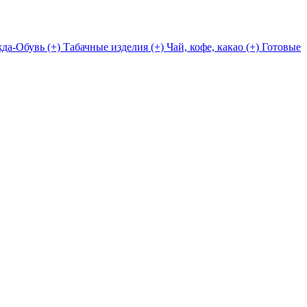
да-Обувь (+)
Табачные изделия (+)
Чай, кофе, какао (+)
Готовые