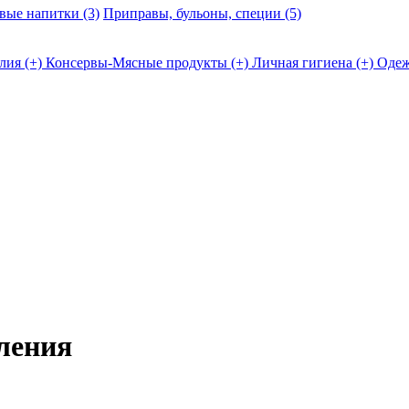
ые напитки (3)
Приправы, бульоны, специи (5)
лия (+)
Консервы-Мясные продукты (+)
Личная гигиена (+)
Одеж
ления