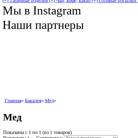
(+)
Табачные изделия (+)
Чай, кофе, какао (+)
Готовые посылки
Мы в Instagram
Наши партнеры
Главная
»
Бакалея
»
Мед
»
Мед
Показаны с 1 по 1 (из 1 товаров)
Результаты
Сортировка: