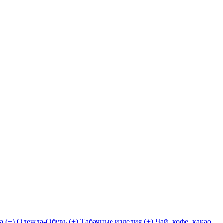
а (+)
Одежда-Обувь (+)
Табачные изделия (+)
Чай, кофе, какао