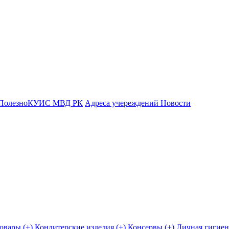
Полезно
КУИС МВД РК
Адреса учереждений
Новости
овары (+)
Кондитерские изделия (+)
Консервы (+)
Личная гигиен