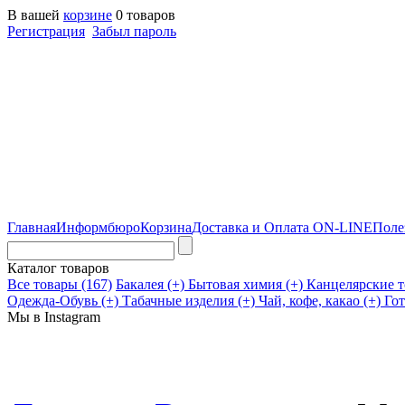
В вашей
корзине
0 товаров
Регистрация
Забыл пароль
Главная
Информбюро
Корзина
Доставка и Оплата
ON-LINE
Поле
Каталог товаров
Все товары (167)
Бакалея (+)
Бытовая химия (+)
Канцелярские т
Одежда-Обувь (+)
Табачные изделия (+)
Чай, кофе, какао (+)
Гот
Мы в Instagram