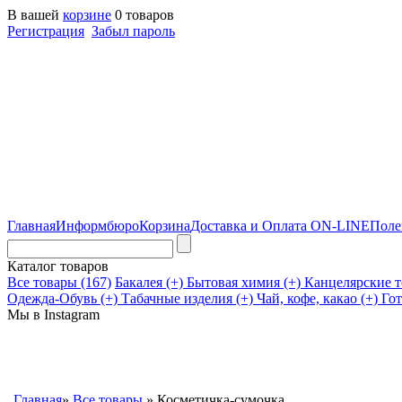
В вашей
корзине
0 товаров
Регистрация
Забыл пароль
Главная
Информбюро
Корзина
Доставка и Оплата
ON-LINE
Поле
Каталог товаров
Все товары (167)
Бакалея (+)
Бытовая химия (+)
Канцелярские т
Одежда-Обувь (+)
Табачные изделия (+)
Чай, кофе, какао (+)
Гот
Мы в Instagram
Главная
»
Все товары
» Косметичка-сумочка