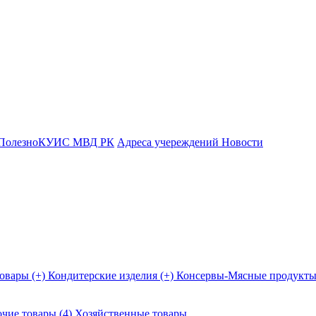
Полезно
КУИС МВД РК
Адреса учереждений
Новости
овары (+)
Кондитерские изделия (+)
Консервы-Мясные продукты
чие товары (4)
Хозяйственные товары