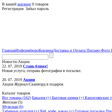
В вашей
корзине
0 товаров
Регистрация Забыл пароль
Главная
Информбюро
Корзина
Доставка и Оплата
Письмо-Фото
Новости-Акции
22. 07. 2019
Стань ближе!
Новая услуга, отправь фотографии в посылке.
20. 07. 2019
Акция
Акция Журнал-Сканворд в подарок
Каталог товаров
Все товары (162)
Бакалея (+)
Бытовая химия (+)
Канцелярские т
Женская (5)
Мужская (6)
Табачные изделия (+)
Чай, кофе, какао (+)
Готовые посылки
Про