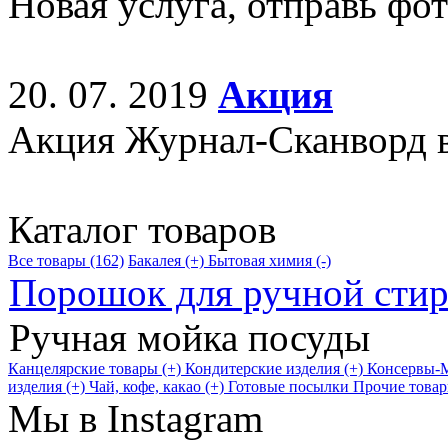
Новая услуга, отправь фо
20. 07. 2019
Акция
Акция Журнал-Сканворд в
Каталог товаров
Все товары (162)
Бакалея (+)
Бытовая химия (-)
Порошок для ручной сти
Ручная мойка посуды
Канцелярские товары (+)
Кондитерские изделия (+)
Консервы-М
изделия (+)
Чай, кофе, какао (+)
Готовые посылки
Прочие товар
Мы в Instagram