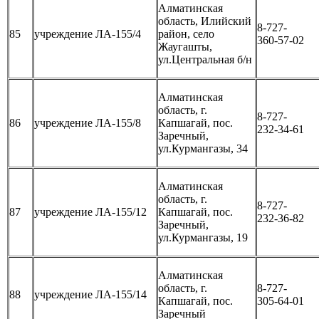
Алматинская
область, Илийский
8-727-
85
учреждение ЛА-155/4
район, село
360-57-02
Жаугашты,
ул.Центральная б/н
Алматинская
область, г.
8-727-
86
учреждение ЛА-155/8
Капшагай, пос.
232-34-61
Заречный,
ул.Курмангазы, 34
Алматинская
область, г.
8-727-
87
учреждение ЛА-155/12
Капшагай, пос.
232-36-82
Заречный,
ул.Курмангазы, 19
Алматинская
область, г.
8-727-
88
учреждение ЛА-155/14
Капшагай, пос.
305-64-01
Заречный