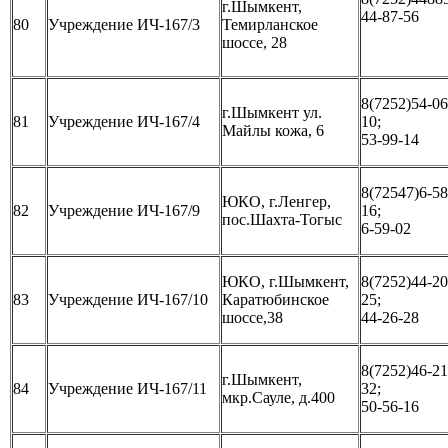
г.Шымкент,
44-87-56
80
Учреждение ИЧ-167/3
Темирланское
шоссе, 28
8(7252)54-06
г.Шымкент ул.
81
Учреждение ИЧ-167/4
10;
Майлы кожа, 6
53-99-14
8(72547)6-58
ЮКО, г.Ленгер,
82
Учреждение ИЧ-167/9
16;
пос.Шахта-Тогыс
6-59-02
ЮКО, г.Шымкент,
8(7252)44-20
83
Учреждение ИЧ-167/10
Каратюбинское
25;
шоссе,38
44-26-28
8(7252)46-21
г.Шымкент,
84
Учреждение ИЧ-167/11
32;
мкр.Сауле, д.400
50-56-16