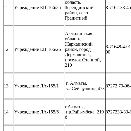
область,
11
Учреждение ЕЦ-166/25
Зерендинский
8-7162-33-45
район, село
Гранитный
Акмолинская
область,
Жаркаинский
8-71648-4-01
12
Учреждение ЕЦ-166/26
район, город
00
Державинск,
поселок Степной,
210
г. Алматы,
13
Учреждение ЛА-155/1
87272 79-06
ул.Сейфуллина,473
г.Алматы,
14
Учреждение ЛА-155/6
пр.Райымбека, 219
8727233-33-
б