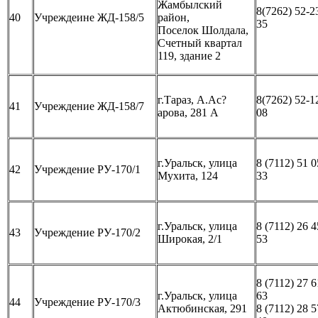
Жамбылский
8(7262) 52-2
40
Учреждеине ЖД-158/5
район,
35
Поселок Шолдала,
Счетный квартал
119, здание 2
г.Тараз, А.Ас?
8(7262) 52-1
41
Учреждение ЖД-158/7
арова, 281 А
08
г.Уральск, улица
8 (7112) 51 0
42
Учреждение РУ-170/1
Мухита, 124
33
г.Уральск, улица
8 (7112) 26 4
43
Учреждение РУ-170/2
Широкая, 2/1
53
8 (7112) 27 6
г.Уральск, улица
63
44
Учреждение РУ-170/3
Актюбинская, 291
8 (7112) 28 5