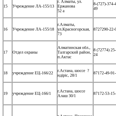
г. Алматы, ул.
8-(727)-374-
15
Учреждение ЛА-155/13
Ержанова
49
52 а
г.Алматы,
16
Учреждение ЛА-155/18
ул.Красногорская,
8727290-22-
73
Алматинская обл.,
8 (72774) 25-
17
Отдел охраны
Талгарский район,
24
п.Актас
г.Астана, шоссе ?
18
учреждение ЕЦ-166/22
87172-49-91
ндіріс, 28/1
г.Астана, шоссе
19
учреждение ЕЦ-166/1
87172-53-15
Алаш 30/1