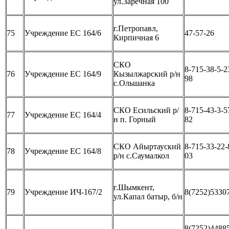
ул.Заречная 100
г.Петропавл,
75
Учреждение ЕС 164/6
47-57-26
Кирпичная 6
СКО
8-715-38-5-2
76
Учреждение ЕС 164/9
Кызылжарский р/н
98
с.Ольшанка
СКО Есильский р/
8-715-43-3-5
77
Учреждение ЕС 164/4
н п. Горный
82
СКО Айыртауский
8-715-33-22-
78
Учреждение ЕС 164/8
р/н с.Саумалкол
03
г.Шымкент,
79
Учреждение ИЧ-167/2
8(7252)5330
ул.Капал батыр, б/н
8(7252)4488