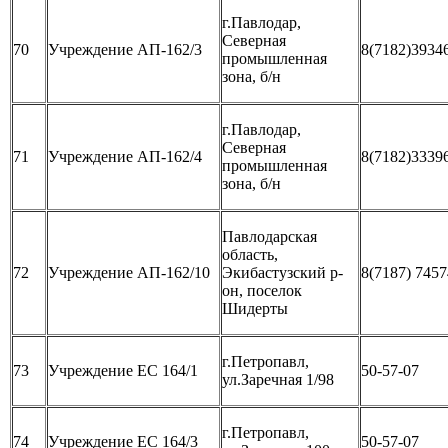
г.Павлодар,
Северная
70
Учреждение АП-162/3
8(7182)3934
промышленная
зона, б/н
г.Павлодар,
Северная
71
Учреждение АП-162/4
8(7182)3339
промышленная
зона, б/н
Павлодарская
область,
72
Учреждение АП-162/10
Экибастузский р-
8(7187) 745
он, поселок
Шидерты
г.Петропавл,
73
Учреждение ЕС 164/1
50-57-07
ул.Заречная 1/98
г.Петропавл,
74
Учреждение ЕС 164/3
50-57-07