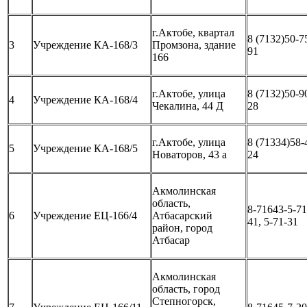
г.Актобе, квартал
8 (7132)50-7
3
Учреждение КА-168/3
Промзона, здание
91
166
г.Актобе, улица
8 (7132)50-9
4
Учреждение КА-168/4
Чекалина, 44 Д
28
г.Актобе, улица
8 (71334)58-
5
Учреждение КА-168/5
Новаторов, 43 а
24
Акмолинская
область,
8-71643-5-71
6
Учреждение ЕЦ-166/4
Атбасарский
41, 5-71-31
район, город
Атбасар
Акмолинская
область, город
Степногорск,