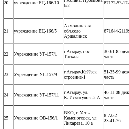
г.Астана, Промзона
20
учреждение ЕЦ-166/10
87172-53-17
6/2
Акмолинская
21
учреждение ЕЦ-166/5
обл.село
871644-2119
Аршалинск
г.Атырау, пос
30-61-85 деж
22
Учреждение УГ-157/1
Таскала
часть
г.Атырау,Ке??зек
51-35-99 деж
23
Учреждение УГ-157/9
строение-1
часть
г.Атырау, ул.
46-11-08 деж
24
Учреждение УГ-157/11
К. Исмагулов -2 А
часть
ВКО, г. Усть-
8-7232-
25
Учреждение ОВ-156/1
Каменогорск, ул.
23-41-76
Лихарева, 10 а