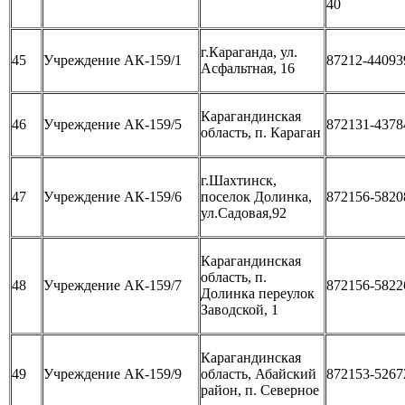
40
г.Караганда, ул.
45
Учреждение АК-159/1
87212-44093
Асфальтная, 16
Карагандинская
46
Учреждение АК-159/5
872131-4378
область, п. Караган
г.Шахтинск,
47
Учреждение АК-159/6
поселок Долинка,
872156-5820
ул.Садовая,92
Карагандинская
область, п.
48
Учреждение АК-159/7
872156-5822
Долинка переулок
Заводской, 1
Карагандинская
49
Учреждение АК-159/9
область, Абайский
872153-5267
район, п. Северное