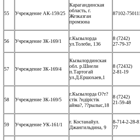
Карагандинская
область, г.
55
Учреждение АК-159/25
87102-75011
Жезказган
промзона
г.Кызылорда
8 (7242)
56
Учреждение ЗК-169/1
ул.Толеби, 136
27-79-37
Кызылординская
обл. р.Шиели
8 (72432)
57
Учреждение ЗК-169/4
п.Тартогай
2-81-19
ул.Д.Ершохаев,1
г.Кызылорда О?т?
8 (7242)
58
Учреждение ЗК-169/5
стік ?ндірістік
21-59-48
айма?, ??рылыс,18
г. Костанайул.
8-714-2-28-8
59
Учреждение УК-161/1
Джангильдина, 9
77