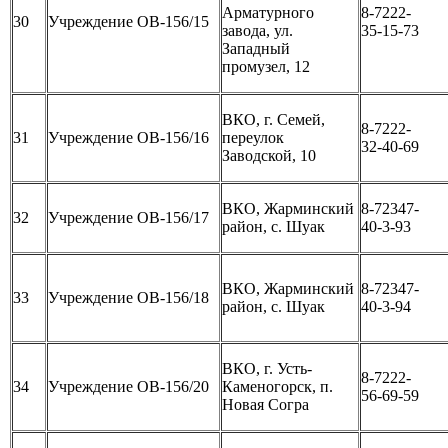
Арматурного
8-7222-
30
Учреждение ОВ-156/15
завода, ул.
35-15-73
Западный
промузел, 12
ВКО, г. Семей,
8-7222-
31
Учреждение ОВ-156/16
переулок
32-40-69
Заводской, 10
ВКО, Жарминский
8-72347-
32
Учреждение ОВ-156/17
район, с. Шуак
40-3-93
ВКО, Жарминский
8-72347-
33
Учреждение ОВ-156/18
район, с. Шуак
40-3-94
ВКО, г. Усть-
8-7222-
34
Учреждение ОВ-156/20
Каменогорск, п.
56-69-59
Новая Согра