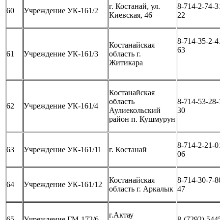
г. Костанай, ул.
8-714-2-74-3
60
Учреждение УК-161/2
Киевская, 46
22
8-714-35-2-4
Костанайская
63
61
Учреждение УК-161/3
область г.
Житикара
Костанайская
область
8-714-53-28-
62
Учреждение УК-161/4
Аулиекольский
30
район п. Кушмурун
8-714-2-21-0
63
Учреждение УК-161/11
г. Костанай
06
Костанайская
8-714-30-7-8
64
Учреждение УК-161/12
область г. Аркалык
47
г.Актау
65
Учреждение ГМ-172/6
8-(7292) 544