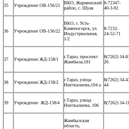
ВКО, Жарминский
8-72347-
35
Учреждение ОВ-156/21
район, с. Шуак
40-3-92
ВКО, г. Усть-
Каменогорск, ул.
8-7232-
36
Учреждение ОВ-156/22
Индустриальная,
24-52-71
1/2
г.Тараз, проспект
8(7262) 34-8
37
Учреждение ЖД-158/1
Жамбыла,181
26
г.Тараз, улица
8(7262) 34-4
38
Учреждение ЖД-158/2
Ниеткалиева,104 а
44
г.Тараз, улица
39
Учреждение ЖД-158/4
8(7262) 34-1
Ниеткалиева, 106
Жамбылская
область,