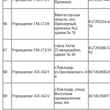
Промзона
Мангистауская
область, пос.
8-(7292)54-4
66
Учреждение ГМ-172/8
Приозерный,
56
промзона №2,
здания № 78
город Актау
8-(7292)60-5
67
Учреждение ГМ-172/10
25 мкирорайон,
92
здание № 49
г.Павлодар,
68
Учреждение АП-162/1
ул.Циолковского, б/
8(7182)6062
н
г.Павлодар, улица
Восточная
69
Учреждение АП-162/2
8(7182)5007
промышленная
зона, б/н