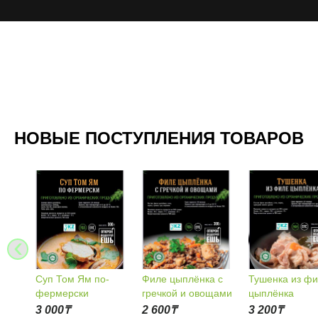
НОВЫЕ ПОСТУПЛЕНИЯ ТОВАРОВ
‹
м Ям по-
Тушенка из филе
Филе цыплёнка с
Барани
рски
цыплёнка
гречкой и овощами
и ово
₸
3 200
₸
2 600
₸
2 600