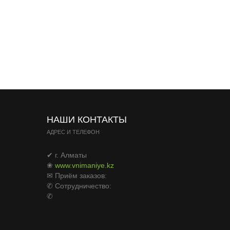
НАШИ КОНТАКТЫ
АДРЕС И ТЕЛЕФОН
✔ г. Алматы
❀
www.vnimaniye.kz
✉ Приём заказов:
✆ Сотрудничество:
✆