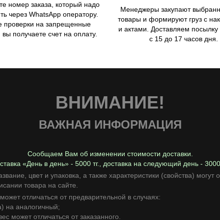
те номер заказа, который надо
Менеджеры закупают выбран
ть через WhatsApp оператору.
товары и формируют груз с н
е проверки на запрещенные
и актами. Доставляем посылку
 вы получаете счет на оплату.
с 15 до 17 часов дня.
ВНИМАНИЕ!
ВАЖНАЯ ИНФОРМАЦИЯ
Сообщаем Вам об изменении стоимости доставки.
ставка «День в день» - 5000 тг., доставка на следующий день - 3000 
азвание, цвет и упаковка, а также характеристики (свойства) могут
исании товара на сайте.
 может отличаться от предварительной в случаях:
) на аналогичный;
вес может отличаться от заказанного.