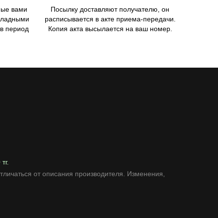
ные вами
Посылку доставляют получателю, он
акладными
расписывается в акте приема-передачи.
 в период
Копия акта высылается на ваш номер.
тг.
 отличаться от описания производителя. Изменения,