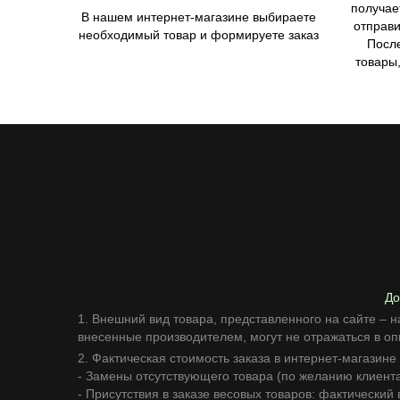
получае
В нашем интернет-магазине выбираете
отправи
необходимый товар и формируете заказ
Посл
товары,
До
1. Внешний вид товара, представленного на сайте – н
внесенные производителем, могут не отражаться в оп
2. Фактическая стоимость заказа в интернет-магазине
- Замены отсутствующего товара (по желанию клиента
- Присутствия в заказе весовых товаров: фактический 