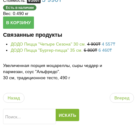
Стоимость:
4 200
₸
Бакалея
Политика конфиденциальности
Samurai-sushi
Блюда из конины
Есть в наличии
Вес: 0.490 кг
Овощи, фрукты
Выход
GIPPO
Бакалея
Горячие блюда, мясо
В КОРЗИНУ
Гигиена и косметика
Bahandi
Кисло-молочные изделия
Овощи, фрукты
Горячие блюда, курица
Связанные продукты
Хозяйственные товары
Шашлыки
Хлебо-булочные изделия
Сухофрукты
Средства гигиены
Горячие блюда, рыба, морепродукты
ДОДО Пицца "Четыре Сезона" 30 cм.
4 900
₸
4 557
₸
ДОДО Пицца "Бургер-пицца" 35 см.
6 800
₸
6 460
₸
Канцтовары
Дастархан
Сыры и колбасы
Косметика, парфюмерия
Хозтовары
Горячие блюда
Увеличенная порция моцареллы, сыры чеддер и
Одежда
Фастфуд, ПИЦЦА
Выпечка
Бытовая химия
Cалаты и закуски
пармезан, соус "Альфредо".
30 см, традиционное тесто, 490 г
Газеты и журналы
KFC
Продукты быстрого приготовления, консервы
Одежда
Сеты
Кофе, чай, какао
Обувь
Лапша/Ганфан
Назад
Вперед
Супы
Пицца
Гарниры