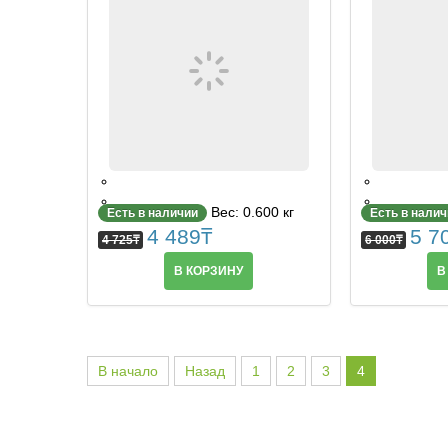
Вес: 0.600 кг
Есть в наличии
Есть в нали
4 489
₸
5 7
4 725
₸
6 000
₸
В КОРЗИНУ
В
В начало
Назад
1
2
3
4