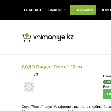
ГЛАВНАЯ
ВАЖНОЕ!
МАГАЗИН
НОВО
ДОДО Пицца "Песто" 35 см.
5%
Стои
Ест
Вес: 
В 
Соус "Песто", соус "Альфредо", цыплёнок, кубики бры