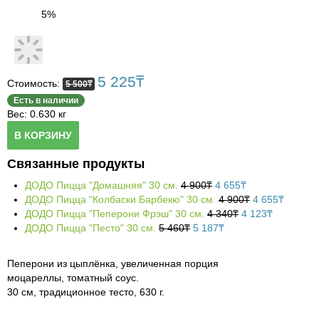
5%
Бакалея
Политика конфиденциальности
Samurai-sushi
Блюда из конины
Овощи, фрукты
Выход
GIPPO
Бакалея
Горячие блюда, мясо
Гигиена и косметика
Bahandi
Кисло-молочные изделия
Овощи, фрукты
Горячие блюда, курица
5 225
₸
Стоимость:
5 500
₸
Хозяйственные товары
Шашлыки
Хлебо-булочные изделия
Сухофрукты
Средства гигиены
Горячие блюда, рыба, морепродукты
Есть в наличии
Вес: 0.630 кг
Канцтовары
Дастархан
Сыры и колбасы
Косметика, парфюмерия
Хозтовары
Горячие блюда
В КОРЗИНУ
Одежда
Фастфуд, ПИЦЦА
Выпечка
Бытовая химия
Cалаты и закуски
Связанные продукты
ДОДО Пицца "Домашняя" 30 см.
4 900
₸
4 655
₸
Газеты и журналы
KFC
Продукты быстрого приготовления, консервы
Одежда
Сеты
ДОДО Пицца "Колбаски Барбекю" 30 см.
4 900
₸
4 655
₸
ДОДО Пицца "Пеперони Фрэш" 30 см.
4 340
₸
4 123
₸
Кофе, чай, какао
Обувь
Лапша/Ганфан
ДОДО Пицца "Песто" 30 см.
5 460
₸
5 187
₸
Супы
Пеперони из цыплёнка, увеличенная порция
Пицца
моцареллы, томатный соус.
30 см, традиционное тесто, 630 г.
Гарниры